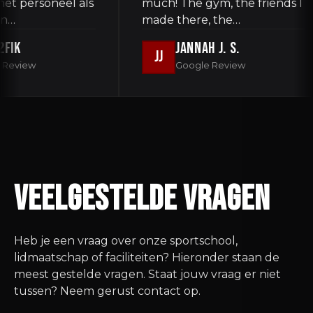
personeel als
much! The gym, the friends I
made there, the…
Jannah J. S.
JJ
iew
Google Review
Veelgestelde vragen
Heb je een vraag over onze sportschool,
lidmaatschap of faciliteiten? Hieronder staan de
meest gestelde vragen. Staat jouw vraag er niet
tussen? Neem gerust contact op.