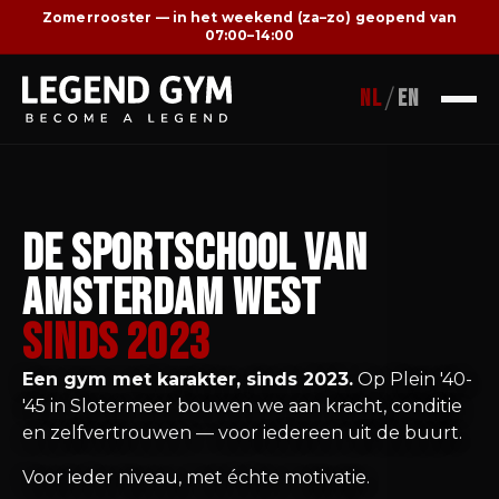
Zomerrooster — in het weekend (za–zo) geopend van
07:00–14:00
NL
/
EN
De Sportschool van
Amsterdam West
sinds 2023
Een gym met karakter, sinds 2023.
Op Plein '40-
'45 in Slotermeer bouwen we aan kracht, conditie
en zelfvertrouwen — voor iedereen uit de buurt.
Voor ieder niveau, met échte motivatie.