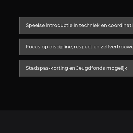
Speelse introductie in techniek en coördinat
Focus op discipline, respect en zelfvertrouw
Stadspas-korting en Jeugdfonds mogelijk