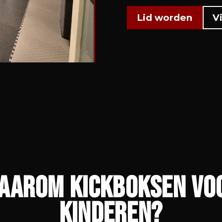
Lid worden
V
aarom kickboksen vo
kinderen?