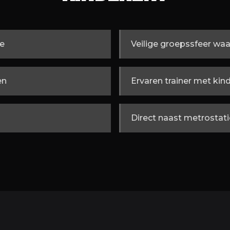
ie
Veilige groepssfeer wa
en
Ervaren trainer met kin
Direct naast metrostati