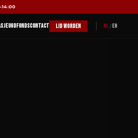
–14:00
as
Jeugdfonds
Contact
Lid worden
NL
/
EN