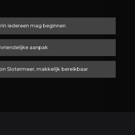
arin iedereen mag beginnen
dvriendelijke aanpak
on Slotermeer, makkelijk bereikbaar