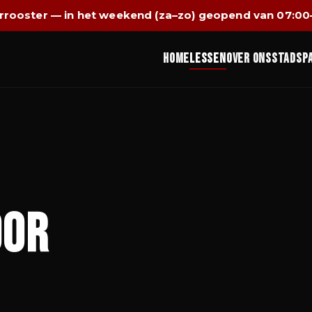
rooster — in het weekend (za–zo) geopend van 07:00
Home
Lessen
Over ons
Stadsp
oor