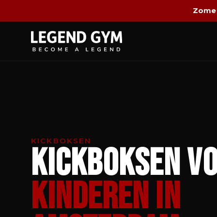
Zomer
KICKBOKSEN
Kickboksen v
Kinderen in